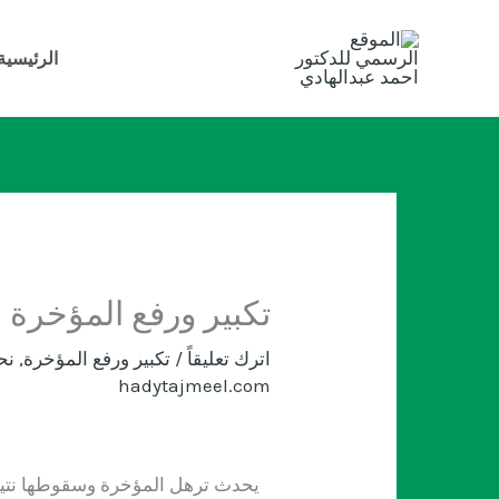
خطي
لى
الرئيسية
لمحتوى
تكبير ورفع المؤخرة
اترك تعليقاً
/
تكبير ورفع المؤخرة
,
نح
hadytajmeel.com
يحدث ترهل المؤخرة وسقوطها نتيج