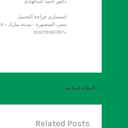
دكتور أحمد عبدالهادى
إستشارى جراحة التجميل
مصر: المنصورة – مدينة مبارك – 6 شارع المستشارين
+201279160787
→
المقالة السابقة
Related Posts