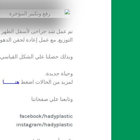
تم عمل شد جراحى لأسفل الظهر و
التوزيع, مع عمل إعادة لحقن الدهو
وبذلك حصلنا علي الشكل القياسي ا
وحياة جديدة.
لمزيد من الحالات اضغط
هنـــــــا
وتابعنا علي صفحاتنا
facebook/hadyplastic
instagram/hadyplastic