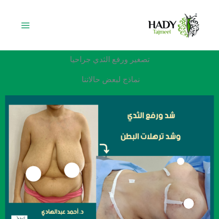
خطي
لى
لمحتوى
تصغير ورفع الثدي جراحيا
نماذج لبعض حالاتنا